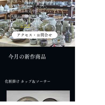
恒炎窯へお越しの際の際には
まずはお問合せください。
また、商品販売や受注についても
​お気軽にお問合せください。
​​TEL：
0257(21)2122
​MAIL：
コチラ
からどうぞ
アクセス・お問合せ
今月の新作商品
​化粧掛け カップ＆ソーサー