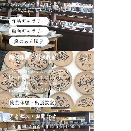
また、穴窯のある山々や草花などの
​自然風景もご覧いただけます。
作品ギャラリー
動画ギャラリー
窯のある風景
陶芸体験・出張教室
手びねり・ろくろ・絵付けの3種類の
陶芸体験を行っております。
また、学校やサークル等への
​出張教室も行っております。
陶芸体験・出張教室
アクセス・お問合せ
〒945-1352 新潟県柏崎市安田3506-5