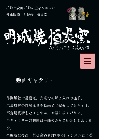
柏崎市安田 柏崎の土をつかった
創作陶器「明城焼・恒炎窯」
動画ギャラリー
作陶風景や常設窯、穴窯での焼き入れの様子、
工房周辺の自然風景を動画でご紹介しております。
不定期更新となりますが、お楽しみください。
当ギャラリーの動画は一部のみをご紹介しておりま
す。
​全編版は今後、恒炎窯YOUTUBEチャンネルにて公