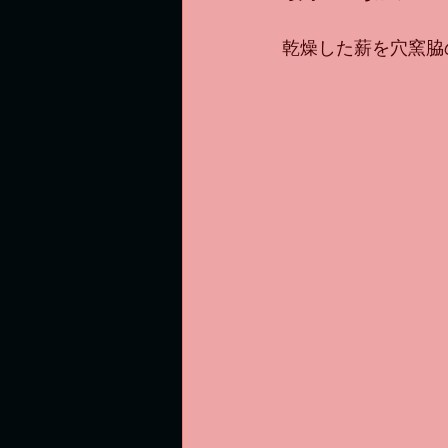
乾燥した薪を穴窯脇