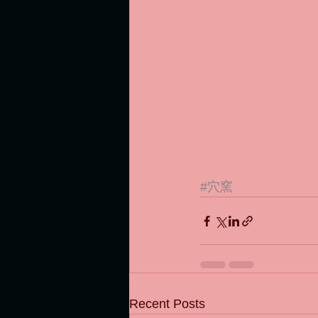
#穴窯
Recent Posts