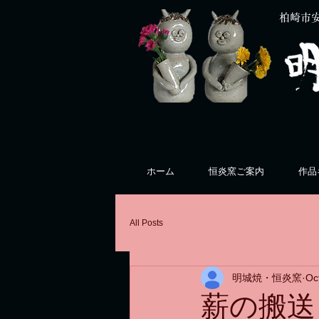
柏崎市
ホーム
恒炎窯ご案内
作品
All Posts
明城焼・恒炎窯
Oc
薪の搬送