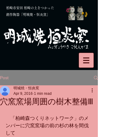
柏崎市安田 柏崎の土をつかった
創作陶器「明城焼・恒炎窯」
Post
明城焼・恒炎窯
Apr 9, 2016
1 min read
穴窯窯場周囲の樹木整備Ⅲ
　「柏崎森つくりネットワーク」のメ
ンバーに穴窯窯場の前の杉の林を間伐
して