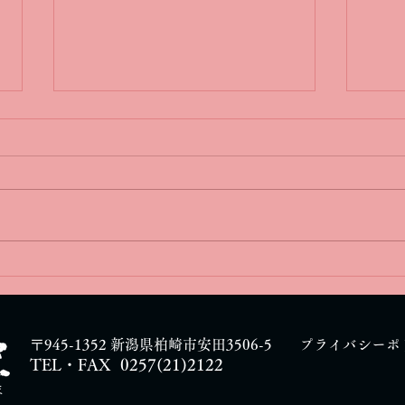
穴窯
穴窯焼成の一週間
〒945-1352 新潟県柏崎市安田3506-5
​プライバシーポ
TEL・FAX 0
257(21)2122