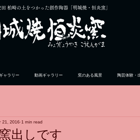
安田 柏崎の土をつかった創作陶器「明城焼・恒炎窯」
ギャラリー
動画ギャラリー
窯のある風景
陶芸体験・
r 21, 2016
1 min read
窯出しです