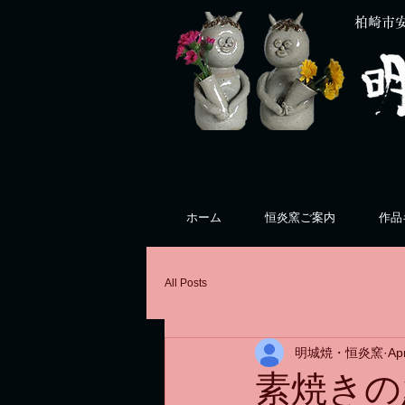
柏崎市
ホーム
恒炎窯ご案内
作品
All Posts
明城焼・恒炎窯
Ap
素焼きの