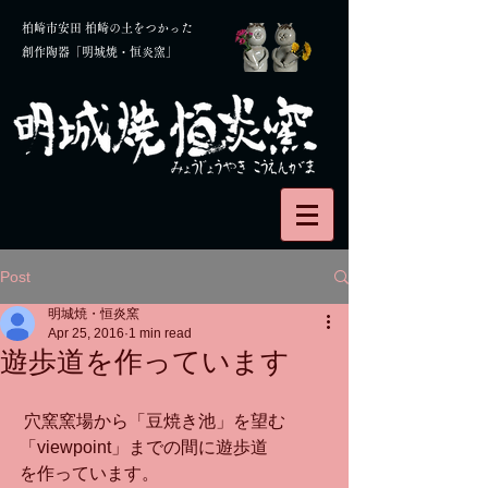
柏崎市安田 柏崎の土をつかった
創作陶器「明城焼・恒炎窯」
Post
明城焼・恒炎窯
Apr 25, 2016
1 min read
遊歩道を作っています
 穴窯窯場から「豆焼き池」を望む
「viewpoint」までの間に遊歩道
を作っています。