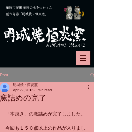
柏崎市安田 柏崎の土をつかった
創作陶器「明城焼・恒炎窯」
Post
明城焼・恒炎窯
Apr 29, 2016
1 min read
窯詰めの完了
「本焼き」の窯詰めが完了しました。
今回も１５０点以上の作品が入りまし