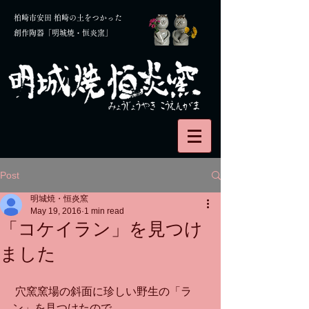
柏崎市安田 柏崎の土をつかった
創作陶器「明城焼・恒炎窯」
Post
明城焼・恒炎窯
May 19, 2016
1 min read
「コケイラン」を見つけ
ました
 穴窯窯場の斜面に珍しい野生の「ラ
ン」を見つけたので