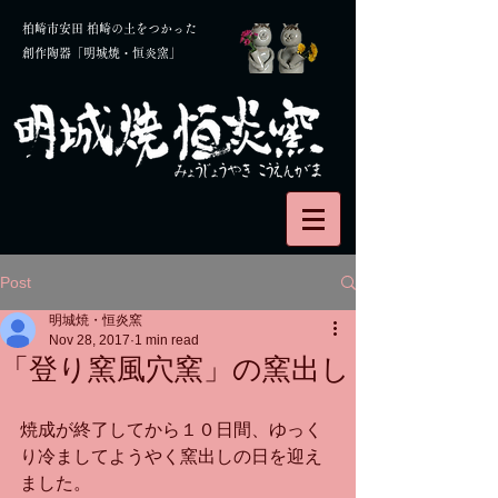
柏崎市安田 柏崎の土をつかった
創作陶器「明城焼・恒炎窯」
Post
明城焼・恒炎窯
Nov 28, 2017
1 min read
「登り窯風穴窯」の窯出し
焼成が終了してから１０日間、ゆっく
り冷ましてようやく窯出しの日を迎え
ました。